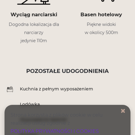
Wyciąg narciarski
Basen hotelowy
Dogodna lokalizacja dla
Piękne widoki
narciarzy
w okolicy 500m
jedynie 110m
POZOSTAŁE UDOGODNIENIA
Kuchnia z pełnym wyposażeniem
Lodówka
Strona korzysta z plików cookie w celu
Wyposażenie łazienki
realizacji usług zgodnie z
POLITYKA PRYWATNOŚCI I COOKIES