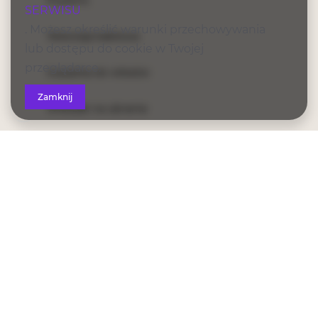
Prysznic
SERWISU
. Możesz określić warunki przechowywania
Telewizja kablowa
lub dostępu do cookie w Twojej
przeglądarce.
Suszarka do włosów
Zamknij
Wieszak na ubrania
Szafa / garderoba
Sofa
Część wypoczynkowa
Prywatna łazienka
Szlafrok