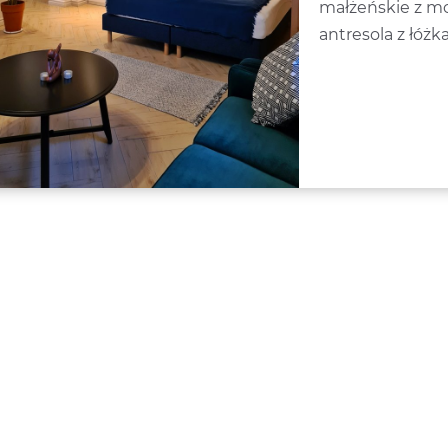
małżeńskie z moż
antresola z łóż