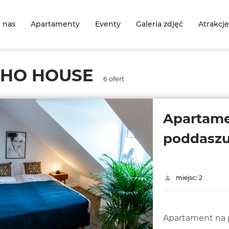
 nas
Apartamenty
Eventy
Galeria zdjęć
Atrakcje
HO HOUSE
6
ofert
Apartame
poddasz
miejsc: 2
Apartament na