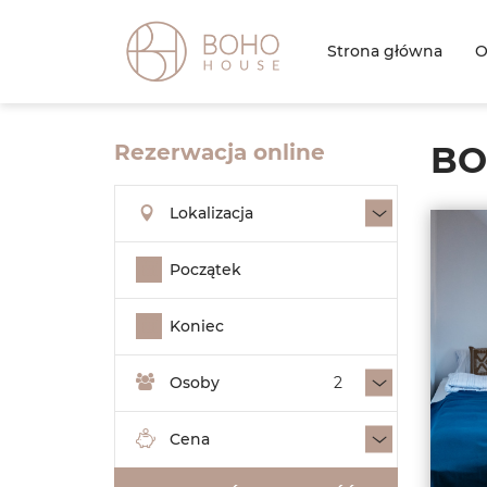
Strona główna
O
Rezerwacja online
BO
Lokalizacja
Lokalizacja
Początek
Koniec
Osoby
Osoby
Cena
Cena