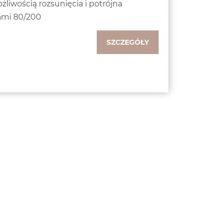
liwością rozsunięcia i potrójna
kami 80/200
SZCZEGÓŁY