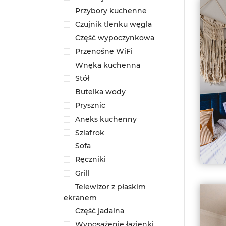
Przybory kuchenne
Czujnik tlenku węgla
Część wypoczynkowa
Przenośne WiFi
Wnęka kuchenna
Stół
Butelka wody
Prysznic
Aneks kuchenny
Szlafrok
Sofa
Ręczniki
Grill
Telewizor z płaskim
ekranem
Część jadalna
Wyposażenie łazienki