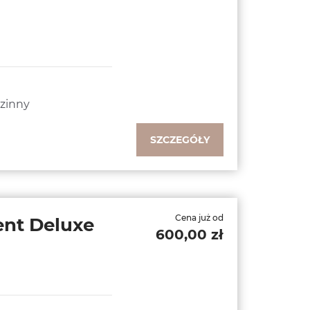
zinny
SZCZEGÓŁY
Cena już od
nt Deluxe
600,00 zł