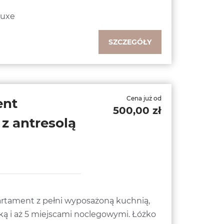
luxe
SZCZEGÓŁY
Cena już od
ent
500,00 zł
z antresolą
rtament z pełni wyposażoną kuchnią,
ką i aż 5 miejscami noclegowymi. Łóżko