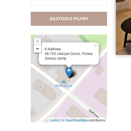
ZASTOSUJ FILTRY
+
×
−
6 Naftowa
38-700 Ustrzyki Dolne, Polska
Zobacz ofertę
Leaflet
| ©
OpenStreetMap
contributors