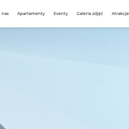
 nas
Apartamenty
Eventy
Galeria zdjęć
Atrakcje