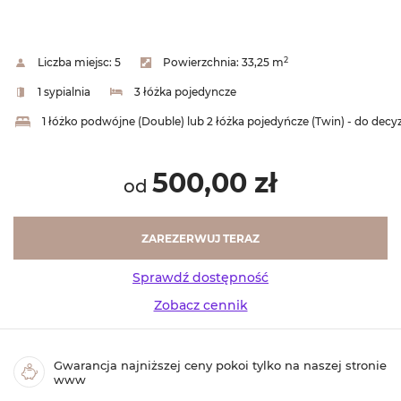
2
Liczba miejsc:
5
Powierzchnia:
33,25 m
1 sypialnia
3 łóżka pojedyncze
1 łóżko podwójne (Double) lub 2 łóżka pojedyńcze (Twin) - do decyz
500,00 zł
od
ZAREZERWUJ TERAZ
Sprawdź dostępność
Zobacz cennik
Gwarancja najniższej ceny pokoi tylko na naszej stronie
www